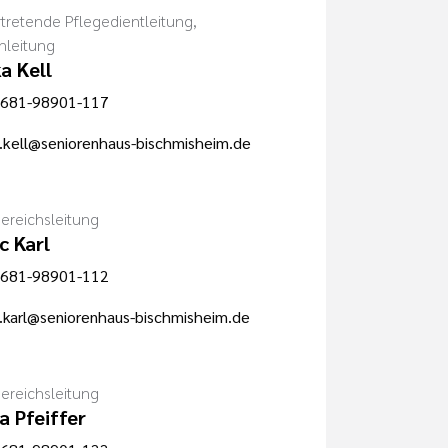
rtretende Pflegedientleitung,
nleitung
a Kell
681-98901-117
.kell@seniorenhaus-bischmisheim.de
reichsleitung
c Karl
681-98901-112
.karl@seniorenhaus-bischmisheim.de
reichsleitung
a Pfeiffer