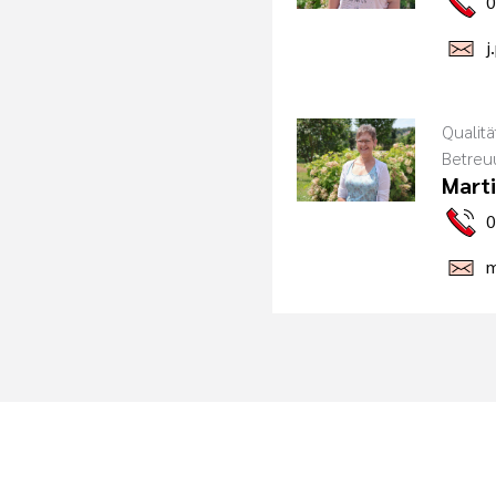
0
j
Qualit
Betreu
Marti
0
m