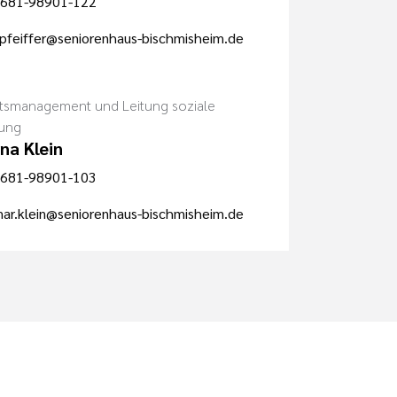
681-98901-122
.pfeiffer@seniorenhaus-bischmisheim.de
ätsmanagement und Leitung soziale
ung
na Klein
681-98901-103
ar.klein@seniorenhaus-bischmisheim.de