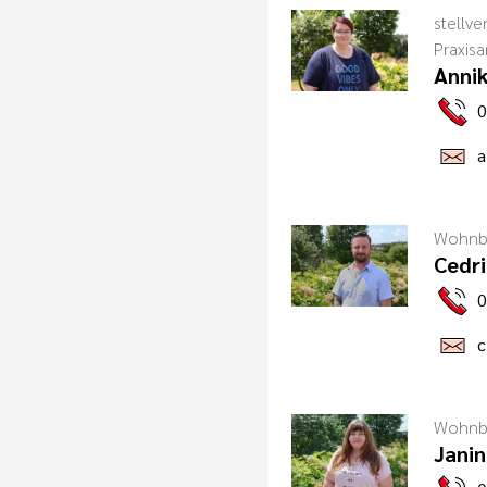
stellve
Praxisa
Annik
0
a
Wohnbe
Cedri
0
c
Wohnbe
Janin