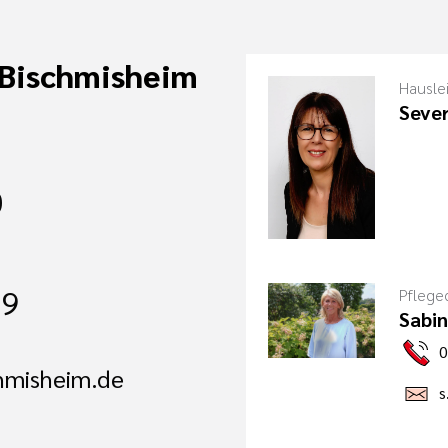
 Bischmisheim
Hausle
Sever
0
09
Pflege
Sabin
0
hmisheim.de
s