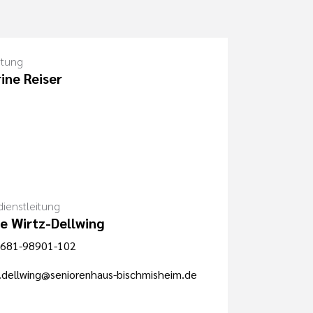
itung
ine Reiser
dienstleitung
e Wirtz-Dellwing
681-98901-102
.dellwing@seniorenhaus-bischmisheim.de