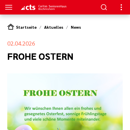
Startseite
Aktuelles
News
S
02.04.2026
zum Haus
ge
FROHE OSTERN
e Pflege
serer Arbeit
en
euungsangebote
nagement
tlinien