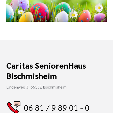
i der cts
rkungsgesetz II
Caritas SeniorenHaus
Bischmisheim
Lindenweg 3, 66132 Bischmisheim
06 81 / 9 89 01 - 0