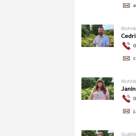
a
Wohnbe
Cedri
0
c
Wohnbe
Janin
0
j
Qualit