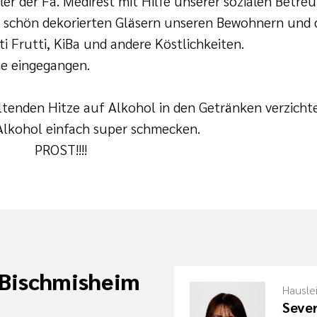
er der Fa. Medirest mit Hilfe unserer sozialen Betre
 schön dekorierten Gläsern unseren Bewohnern und d
i Frutti, KiBa und andere Köstlichkeiten.
ne eingegangen.
tenden Hitze auf Alkohol in den Getränken verzicht
 Alkohol einfach super schmecken.
!!!
 Bischmisheim
Hausle
Sever