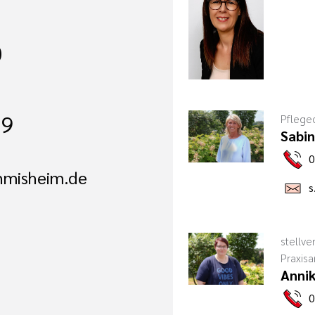
0
09
Pflege
Sabin
0
hmisheim.de
s
stellve
Praxisa
Annik
0