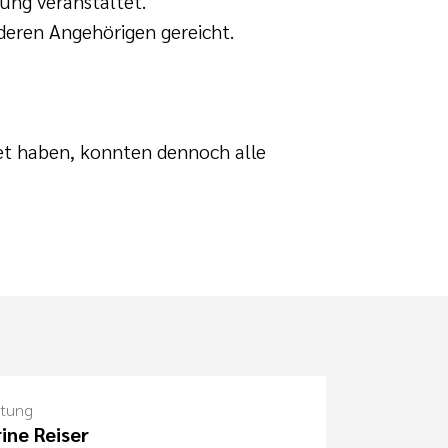
uung veranstaltet.
eren Angehörigen gereicht.
et haben, konnten dennoch alle
itung
ine Reiser