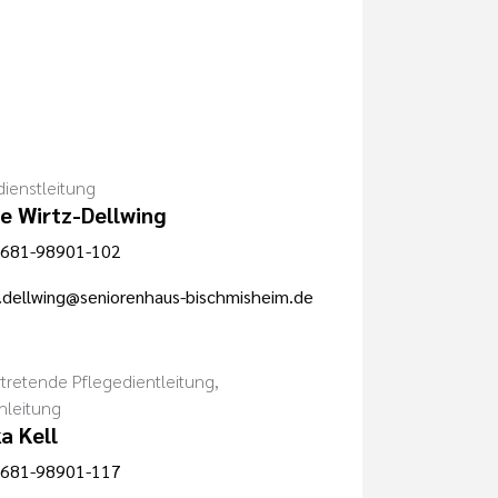
dienstleitung
e Wirtz-Dellwing
681-98901-102
.dellwing@seniorenhaus-bischmisheim.de
rtretende Pflegedientleitung,
nleitung
a Kell
681-98901-117