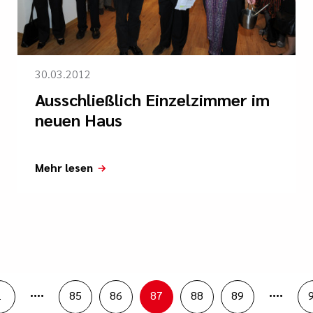
30.03.2012
Ausschließlich Einzelzimmer im
neuen Haus
Mehr lesen
....
....
1
85
86
87
88
89