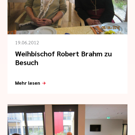
 der cts
kungsgesetz II
19.06.2012
Weihbischof Robert Brahm zu
Besuch
Mehr lesen