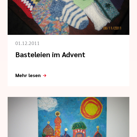
 der cts
kungsgesetz II
01.12.2011
Basteleien im Advent
Mehr lesen