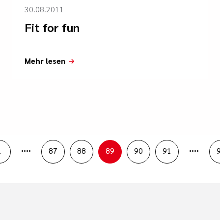
30.08.2011
Fit for fun
Mehr lesen
....
....
1
87
88
89
90
91